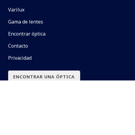
Varilux
Gama de lentes
Encontrar óptica
Contacto
Privacidad
ENCONTRAR UNA ÓPTICA
Copyright ©2026 | Varilux Especialista
Diseño y desarrollo:
BigWeb Uruguay