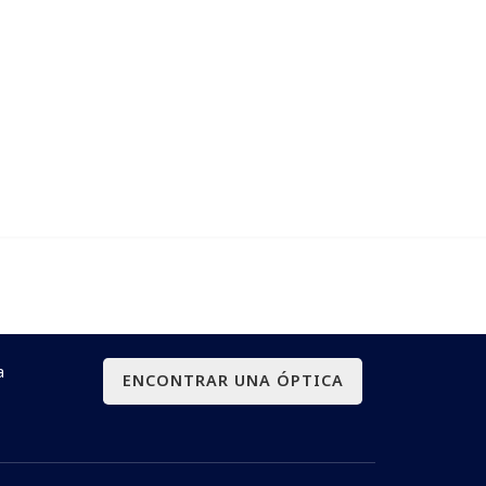
solución a medida,
 tus ojos
a
ENCONTRAR UNA ÓPTICA