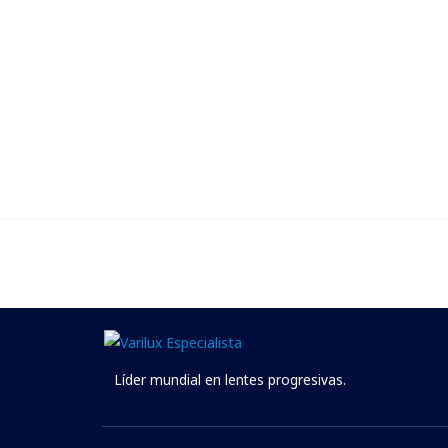
En las ópticas Va
con gara
Líder mundial en lentes progresivas.