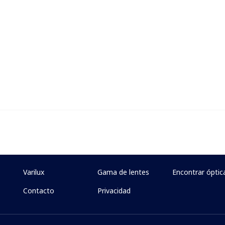
rilux Especialista encontrarás una 
ntía de confort, estilo y salud para
Ver ópticas asociadas
Varilux
Gama de lentes
Encontrar óptic
Contacto
Privacidad