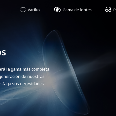
P
Varilux
Gama de lentes
os
rará la gama más completa
 generación de nuestras
tisfaga sus necesidades